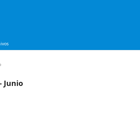
ivos
o
- Junio